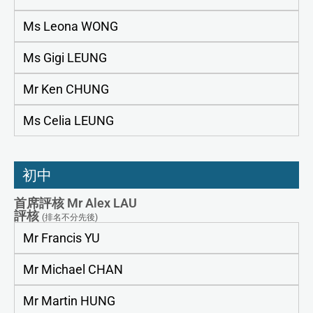
Ms Leona WONG
Ms Gigi LEUNG
Mr Ken CHUNG
Ms Celia LEUNG
初中
首席評核 Mr Alex LAU
評核
(排名不分先後)
Mr Francis YU
Mr Michael CHAN
Mr Martin HUNG