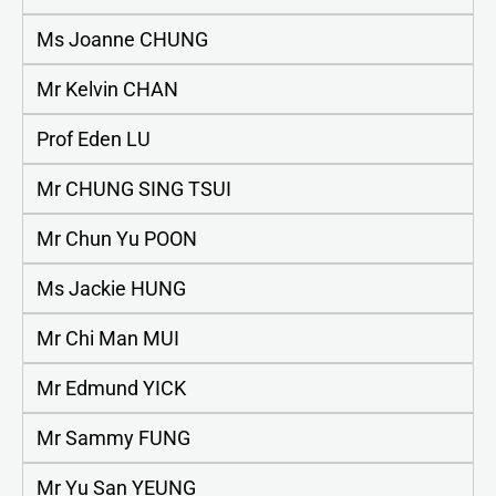
Ms Joanne CHUNG
Mr Kelvin CHAN
Prof Eden LU
Mr CHUNG SING TSUI
Mr Chun Yu POON
Ms Jackie HUNG
Mr Chi Man MUI
Mr Edmund YICK
Mr Sammy FUNG
Mr Yu San YEUNG