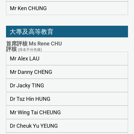
Mr Ken CHUNG
大專及高等教育
首席評核 Ms Rene CHU
評核
(排名不分先後)
Mr Alex LAU
Mr Danny CHENG
Dr Jacky TING
Dr Tsz Hin HUNG
Mr Wing Tai CHEUNG
Dr Cheuk Yu YEUNG