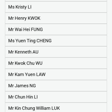
Ms Kristy LI
Mr Henry KWOK
Mr Wai Hei FUNG
Ms Yuen Ting CHENG
Mr Kenneth AU
Mr Kwok Chu WU
Mr Kam Yuen LAW
Mr James NG
Mr Chun Hin LI
Mr Kin Chung William LUK