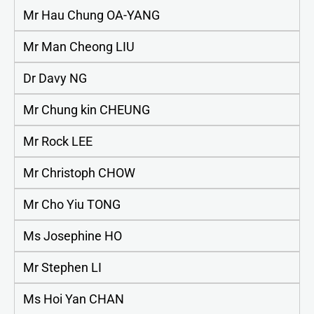
Mr Hau Chung OA-YANG
Mr Man Cheong LIU
Dr Davy NG
Mr Chung kin CHEUNG
Mr Rock LEE
Mr Christoph CHOW
Mr Cho Yiu TONG
Ms Josephine HO
Mr Stephen LI
Ms Hoi Yan CHAN