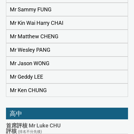
Mr Sammy FUNG
Mr Kin Wai Harry CHAI
Mr Matthew CHENG
Mr Wesley PANG
Mr Jason WONG
Mr Geddy LEE
Mr Ken CHUNG
高中
首席評核 Mr Luke CHU
評核
(排名不分先後)