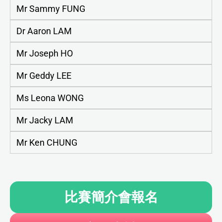
Mr Sammy FUNG
Dr Aaron LAM
Mr Joseph HO
Mr Geddy LEE
Ms Leona WONG
Mr Jacky LAM
Mr Ken CHUNG
比賽簡介會報名