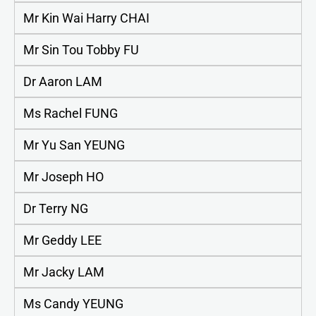
Mr Kin Wai Harry CHAI
Mr Sin Tou Tobby FU
Dr Aaron LAM
Ms Rachel FUNG
Mr Yu San YEUNG
Mr Joseph HO
Dr Terry NG
Mr Geddy LEE
Mr Jacky LAM
Ms Candy YEUNG