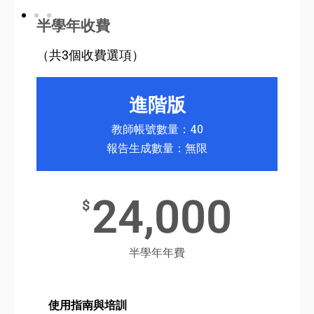
半學年收費
（共3個收費選項）
進階版
教師帳號數量：40
報告生成數量：無限
24,000
$
半學年年費
使用指南與培訓
使