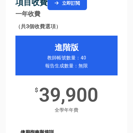
項目收費
立即訂閲
一年收費
（共3個收費選項）
進階版
教師帳號數量：40
報告生成數量：無限
39,900
$
全學年年費
使用指南與培訓
使