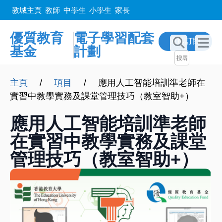
教城主頁
教師
中學生
小學生
家長
優質教育
電子學習配套
立即訂閲
基金
計劃
主頁
/
項目
/
應用人工智能培訓準老師在
實習中教學實務及課堂管理技巧（教室智助+）
應用人工智能培訓準老師
在實習中教學實務及課堂
管理技巧（教室智助+）