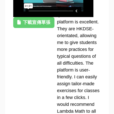
The quality of
questions on the
platform is excellent.
下載宣傳單張
They are HKDSE-
orientated, allowing
me to give students
more practices for
typical questions of
all difficulties. The
platform is user-
friendly. I can easily
assign tailor-made
exercises for classes
in a few clicks. I
would recommend
Lambda Math to all