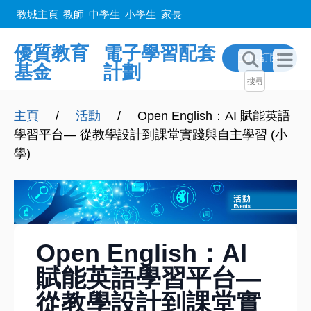
教城主頁
教師
中學生
小學生
家長
優質教育
電子學習配套
立即訂閲
基金
計劃
主頁
/
活動
/
Open English：AI 賦能英語
學習平台— 從教學設計到課堂實踐與自主學習 (小
學)
Open English：AI
賦能英語學習平台—
從教學設計到課堂實