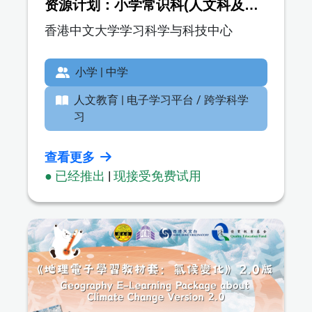
资源计划：小学常识科(人文科及科
学科)及中学公民与社会发展科
香港中文大学学习科学与科技中心
®
（EduVenture-AI
实地探究）
小学 | 中学
人文教育 | 电子学习平台 / 跨学科学
习
查看更多
● 已经推出
|
现接受免费试用