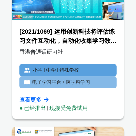
[2021/1069] 运用创新科技将评估练
习文件互动化，自动化收集学习数据
并生成分析 (QDCS)
香港普通话研习社
小学 | 中学 | 特殊学校
电子学习平台 / 跨学科学习
查看更多
● 已经推出
|
现接受免费试用