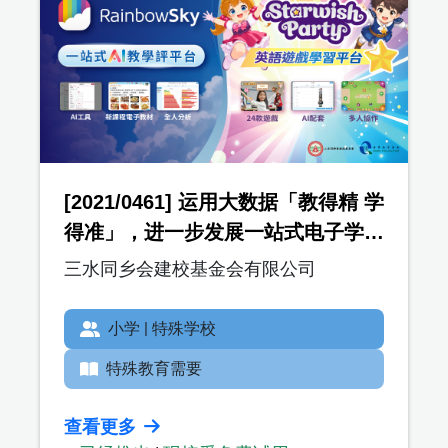
[2021/0461] 运用大数据「教得精 学
得准」，进一步发展一站式电子学习
平台及教学资源，以照顾不同学习需
三水同乡会建校基金会有限公司
要 (RainbowSky)
小学 | 特殊学校
特殊教育需要
查看更多