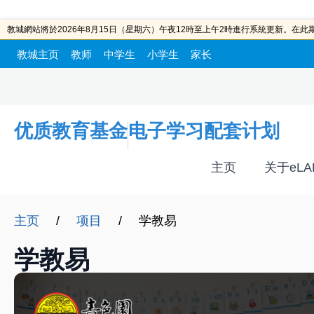
教城網站將於2026年8月15日（星期六）午夜12時至上午2時進行系統更新。在
教城主页
教师
中学生
小学生
家长
优质教育基金
电子学习配套计划
主页
关于eLA
主页
/
项目
/
学教易
学教易