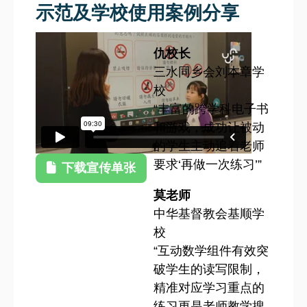
示范及学校使用案例分享
仇校长
三水同乡会刘本章学
校
“丰富的跨学科电子书
和游戏，成功让被动
的学生主动追着老师
要求‘再做一次练习’”
下载宣传单张
莫老师
中华基督教会基顺学
校
“互动数学组件有效突
破学生的读写限制，
精准对应学习重点的
练习更是老师教学搜