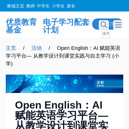
教城主页
教师
中学生
小学生
家长
优质教育
电子学习配套
立即订阅
基金
计划
主页
/
活动
/
Open English：AI 赋能英语
学习平台— 从教学设计到课堂实践与自主学习 (小
学)
Open English：AI
赋能英语学习平台—
从教学设计到课堂实