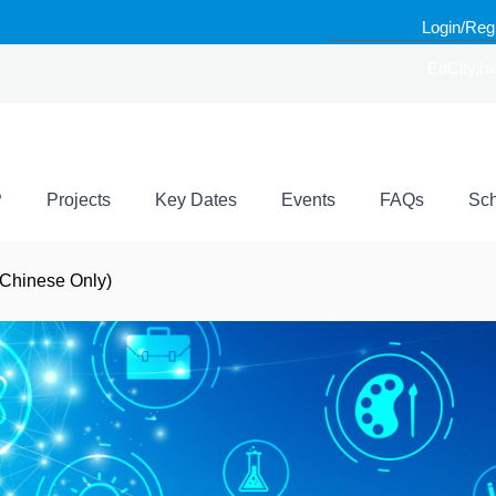
Login/Reg
EdCity.h
P
Projects
Key Dates
Events
FAQs
Sch
(Chinese Only)