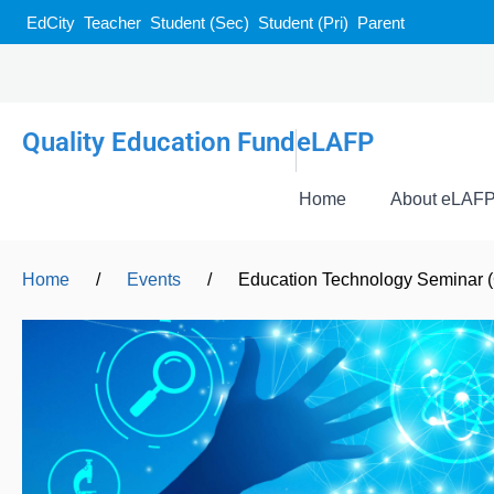
EdCity
Teacher
Student (Sec)
Student (Pri)
Parent
Quality Education Fund
eLAFP
Home
About eLAF
Home
/
Events
/
Education Technology Seminar 