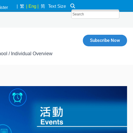
|
繁
|
Eng
|
简
Text Size
ister
k
Subscribe Now
ool / Individual Overview